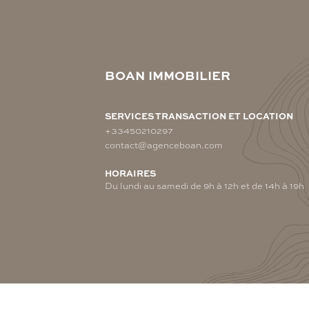
BOAN IMMOBILIER
SERVICES TRANSACTION ET LOCATION
+33450210297
contact@agenceboan.com
HORAIRES
Du lundi au samedi de 9h à 12h et de 14h à 19h