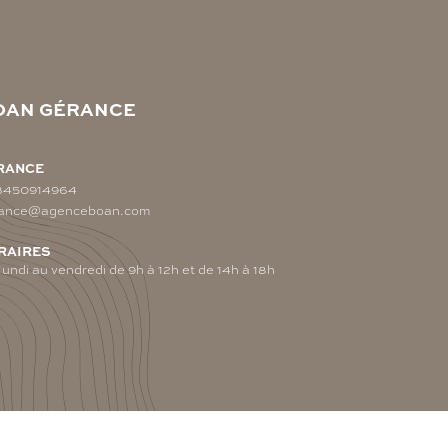
OAN GÉRANCE
RANCE
3450914964
ance@agenceboan.com
RAIRES
lundi au vendredi de 9h à 12h et de 14h à 18h