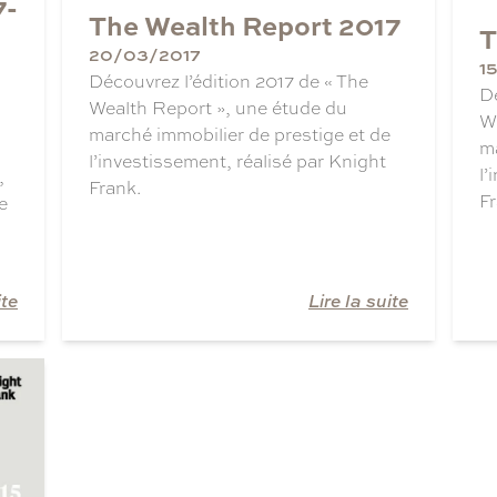
7-
The Wealth Report 2017
T
20/03/2017
1
Découvrez l’édition 2017 de « The
Dé
Wealth Report », une étude du
W
marché immobilier de prestige et de
ma
l’investissement, réalisé par Knight
l’
,
Frank.
Fr
e
ite
Lire la suite