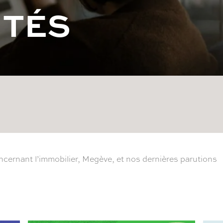
I
T
É
S
cernant l’immobilier, Megève, et nos dernières parutions