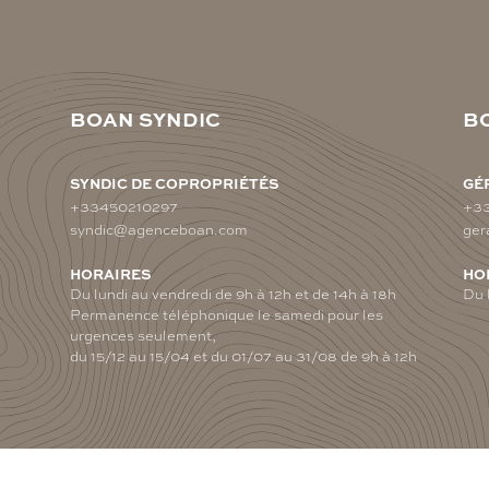
BOAN SYNDIC
B
SYNDIC DE COPROPRIÉTÉS
GÉ
+33450210297
+3
syndic@agenceboan.com
ger
HORAIRES
HO
Du lundi au vendredi de 9h à 12h et de 14h à 18h
Du 
Permanence téléphonique le samedi pour les
urgences seulement,
du 15/12 au 15/04 et du 01/07 au 31/08 de 9h à 12h