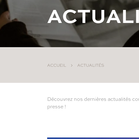
A
C
T
U
A
L
ACCUEIL
ACTUALITÉS
Découvrez nos dernières actualités con
presse !