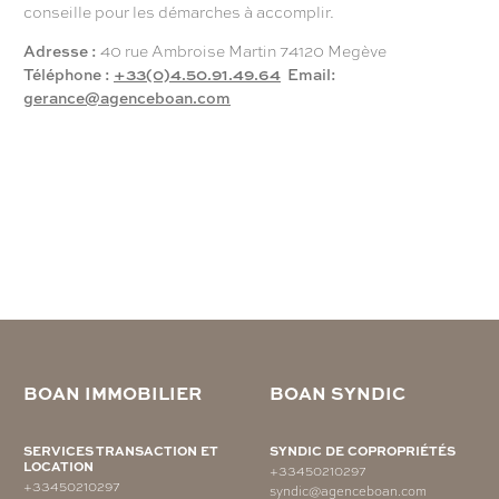
conseille pour les démarches à accomplir.
Adresse :
40 rue Ambroise Martin 74120 Megève
Téléphone :
+33(0)4.50.91.49.64
Email:
gerance@agenceboan.com
BOAN IMMOBILIER
BOAN SYNDIC
SERVICES TRANSACTION ET
SYNDIC DE COPROPRIÉTÉS
LOCATION
+33450210297
+33450210297
syndic@agenceboan.com