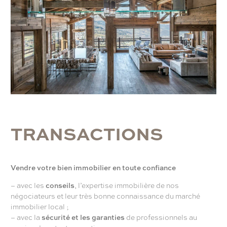
T
R
A
N
S
A
C
T
I
O
N
S
Vendre votre bien immobilier en toute confiance
– avec les
conseils
, l’expertise immobilière de nos
négociateurs et leur très bonne connaissance du marché
immobilier local ;
– avec la
sécurité et les garanties
de professionnels au