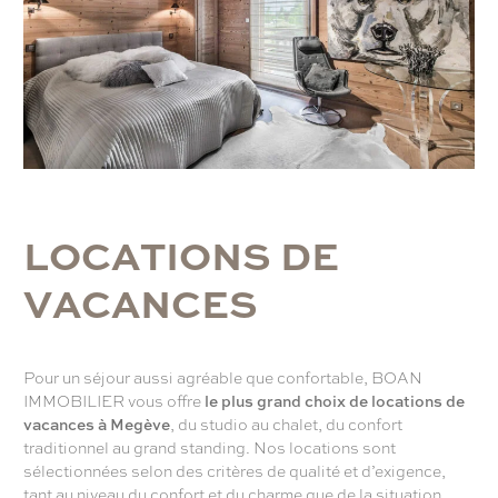
L
O
C
A
T
I
O
N
S
D
E
V
A
C
A
N
C
E
S
Pour un séjour aussi agréable que confortable, BOAN
IMMOBILIER vous offre
le plus grand choix de locations de
vacances à Megève
, du studio au chalet, du confort
traditionnel au grand standing. Nos locations sont
sélectionnées selon des critères de qualité et d’exigence,
tant au niveau du confort et du charme que de la situation.