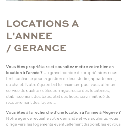
L
O
C
A
T
I
O
N
S
A
L
'
A
N
N
E
E
/
G
E
R
A
N
C
E
Vous êtes propriétaire et souhaitez mettre votre bien en
location à l’année ?
Un grand nombre de propriétaires nous
font confiance pour la gestion de leur studio, appartement,
ou chalet. Notre équipe fait le maximum pour vous offrir un
service de qualité : sélection rigoureuse des locataires,
établissement des baux, état des lieux, suivi maîtrisé du
recouvrement des loyers…
Vous êtes à la recherche d’une location à l’année à Megève ?
Notre agence recueille votre demande et vos souhaits, vous
dirige vers les logements éventuellement disponibles et vous