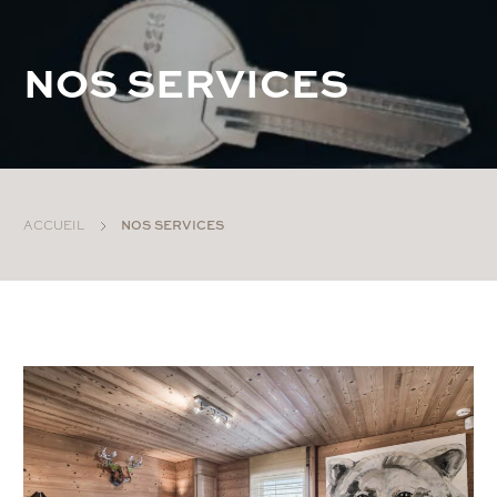
N
O
S
S
E
R
V
I
C
E
S
ACCUEIL
NOS SERVICES