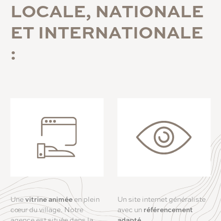
L
O
C
A
L
E
,
N
A
T
I
O
N
A
L
E
E
T
I
N
T
E
R
N
A
T
I
O
N
A
L
E
:
Une
vitrine animée
en plein
Un site internet généraliste
cœur du village. Notre
avec un
référencement
agence est située dans la
adapté.