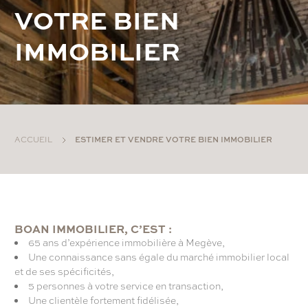
V
O
T
R
E
B
I
E
N
I
M
M
O
B
I
L
I
E
R
ACCUEIL
ESTIMER ET VENDRE VOTRE BIEN IMMOBILIER
BOAN IMMOBILIER, C’EST :
65 ans d’expérience immobilière à Megève,
Une connaissance sans égale du marché immobilier local
et de ses spécificités,
5 personnes à votre service en transaction,
Une clientèle fortement fidélisée,