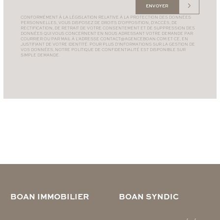
ENVOYER
CONFORMÉMENT À LA LÉGISLATION RELATIVE À LA PROTECTION DES DONNÉES
PERSONNELLES, VOUS DISPOSEZ DE DROITS D’OPPOSITION, D’ACCÈS, DE
RECTIFICATION, DE RETRAIT DE VOTRE CONSENTEMENT ET DE SUPPRESSION DES
DONNÉES QUI VOUS CONCERNENT EN NOUS ADRESSANT VOTRE DEMANDE PAR
COURRIER OU PAR MAIL À L’ADRESSE
CONTACT@AGENCEBOAN.COM
ET CE, EN
JUSTIFIANT DE VOTRE IDENTITÉ. POUR PLUS D’INFORMATIONS SUR LA GESTION DE
VOS DONNÉES, NOTRE
POLITIQUE DE CONFIDENTIALITÉ
EST DISPONIBLE SUR
SIMPLE DEMANDE.
BOAN IMMOBILIER
BOAN SYNDIC