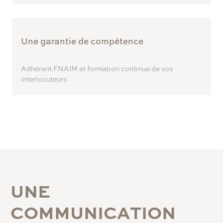
Une garantie de compétence
Adhérent FNAIM et formation continue de vos
interlocuteurs
U
N
E
C
O
M
M
U
N
I
C
A
T
I
O
N