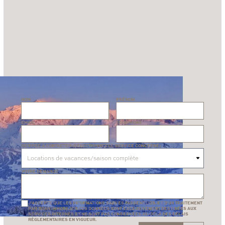
NOM
PRÉNOM
EMAIL
TÉLÉPHONE
SERVICE À CONTACTER (SÉLECTIONNEZ LE SERVICE CONCERNÉ)
VOTRE DEMANDE
J’ACCEPTE QUE LES INFORMATIONS SAISIES FASSENT L'OBJET D'UN TRAITEMENT
PAR BOAN IMMOBILIER.CES DONNÉES SONT EXCLUSIVEMENT DESTINÉES AUX
SERVICES INTERNES ET NE SONT PAS CONSERVÉES AU-DELÀ DES DÉLAIS
RÈGLEMENTAIRES EN VIGUEUR.