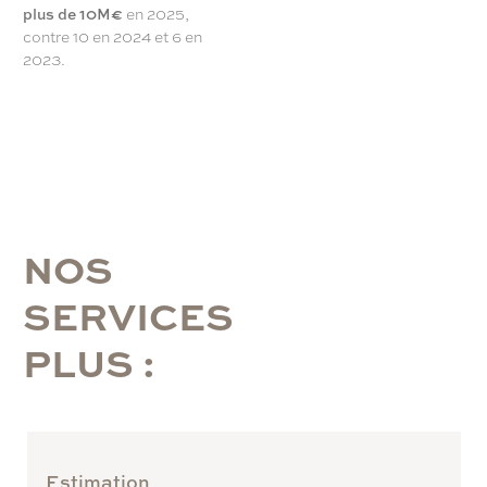
plus de
10M€
en 2025,
contre 10 en 2024 et 6 en
2023.
N
O
S
S
E
R
V
I
C
E
S
P
L
U
S
:
Estimation