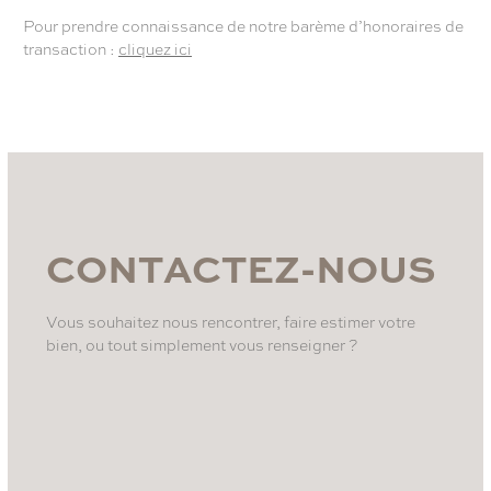
plus attractifs pour les mandats exclusifs
.
Pour prendre connaissance de notre barème d’honoraires de
transaction :
cliquez ici
Il est, par ailleurs, important de préciser que ce
type de mandat est limité dans le temps. Si
vous n’avez pas obtenu satisfaction, il vous
sera possible de dénoncer l’exclusivité au bout
de trois mois.
C
O
N
T
A
C
T
E
Z
-
N
O
U
S
Vous souhaitez nous rencontrer, faire estimer votre
bien, ou tout simplement vous renseigner ?