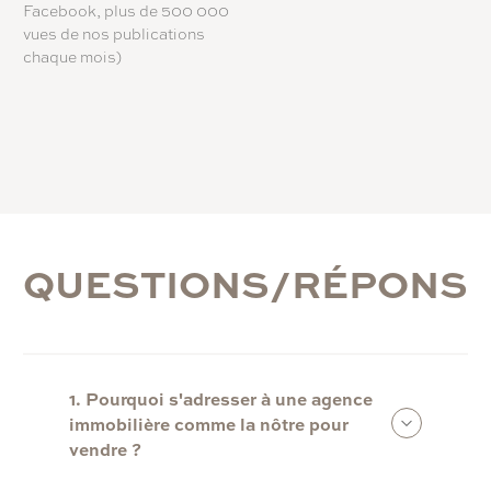
Facebook, plus de 500 000
vues de nos publications
chaque mois)
Q
U
E
S
T
I
O
N
S
/
R
É
P
O
N
S
1. Pourquoi s'adresser à une agence
immobilière comme la nôtre pour
vendre ?