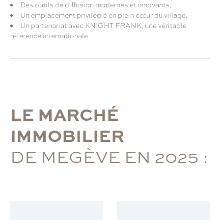
Des outils de diffusion modernes et innovants,
Un emplacement privilégié en plein cœur du village,
Un partenariat avec KNIGHT FRANK, une véritable
référence internationale.
L
E
M
A
R
C
H
É
I
M
M
O
B
I
L
I
E
R
D
E
M
E
G
È
V
E
E
N
2
0
2
5
: