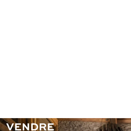
E
S
T
I
M
E
R
E
T
V
E
N
D
R
E