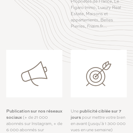
Propriétés de France, Le
Figaro Immo, Luxury Real
Estate, Maisons et
appartements, Belles
Pierres, Fnaim.fr…
Publication sur nos réseaux
Une
publicité ciblée sur 7
sociaux
(+ de 21 000
jours
pour mettre votre bien
abonnés sur Instagram, + de
en avant (jusqu’à 1 300 000
6 000 abonnés sur
vues en une semaine)