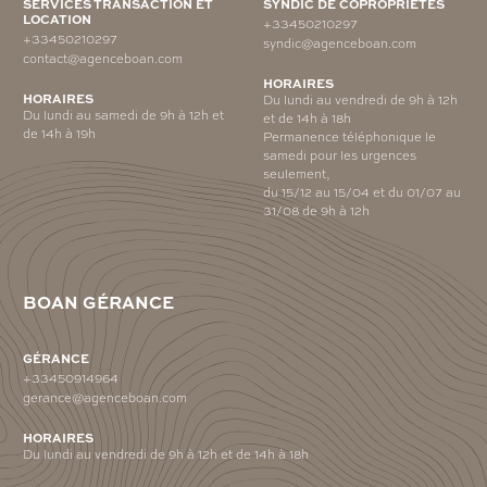
SERVICES TRANSACTION ET
SYNDIC DE COPROPRIÉTÉS
LOCATION
+33450210297
+33450210297
syndic@agenceboan.com
contact@agenceboan.com
HORAIRES
HORAIRES
Du lundi au vendredi de 9h à 12h
Du lundi au samedi de 9h à 12h et
et de 14h à 18h
de 14h à 19h
Permanence téléphonique le
samedi pour les urgences
seulement,
du 15/12 au 15/04 et du 01/07 au
31/08 de 9h à 12h
BOAN GÉRANCE
GÉRANCE
+33450914964
gerance@agenceboan.com
HORAIRES
Du lundi au vendredi de 9h à 12h et de 14h à 18h