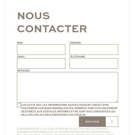
NOUS
CONTACTER
NOM
PRÉNOM
EMAIL
TÉLÉPHONE
MESSAGE
J’ACCEPTE QUE LES INFORMATIONS SAISIES FASSENT L'OBJET D'UN
TRAITEMENT PAR BOAN IMMOBILIER.CES DONNÉES SONT EXCLUSIVEMENT
DESTINÉES AUX SERVICES INTERNES ET NE SONT PAS CONSERVÉES AU-
DELÀ DES DÉLAIS RÈGLEMENTAIRES EN VIGUEUR.
ENVOYER
CONFORMÉMENT À LA LÉGISLATION RELATIVE À LA PROTECTION DES
DONNÉES PERSONNELLES, VOUS DISPOSEZ DE DROITS D’OPPOSITION,