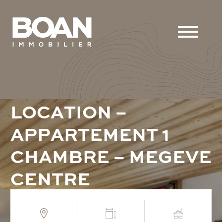
L
O
C
A
T
I
O
N
–
A
P
P
A
R
T
E
M
E
N
T
1
C
H
A
M
B
R
E
–
M
E
G
E
V
E
C
E
N
T
R
E