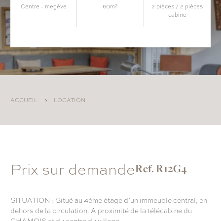
centre - megève
60m²
2 pièces / 2 pièces
cabine
ACCUEIL
LOCATION
Prix sur demande
Ref. R12G4
SITUATION : Situé au 4ème étage d’un immeuble central, en
dehors de la circulation. A proximité de la télécabine du
CHAMOIS et du centre du village.