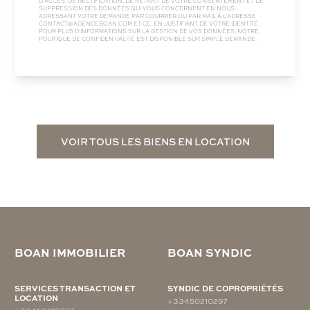
D’ACCÈS, DE RECTIFICATION, DE RETRAIT DE VOTRE CONSENTEMENT ET DE
SUPPRESSION DES DONNÉES QUI VOUS CONCERNENT EN NOUS
ADRESSANT VOTRE DEMANDE PAR COURRIER OU PAR MAIL À L’ADRESSE
CONTACT@AGENCEBOAN.COM
ET CE, EN JUSTIFIANT DE VOTRE IDENTITÉ.
POUR PLUS D’INFORMATIONS SUR LA GESTION DE VOS DONNÉES, NOTRE
POLITIQUE DE CONFIDENTIALITÉ
EST DISPONIBLE SUR SIMPLE DEMANDE.
VOIR TOUS LES BIENS EN LOCATION
BOAN IMMOBILIER
BOAN SYNDIC
SERVICES TRANSACTION ET
SYNDIC DE COPROPRIÉTÉS
LOCATION
+33450210297