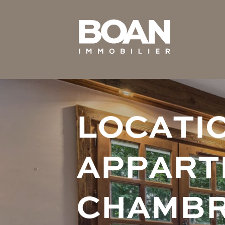
L
O
C
A
T
I
A
P
P
A
R
T
C
H
A
M
B