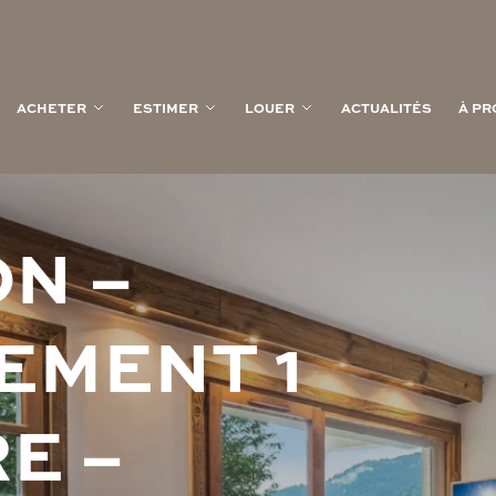
ACHETER
ESTIMER
LOUER
ACTUALITÉS
À PR
O
N
–
E
M
E
N
T
1
R
E
–