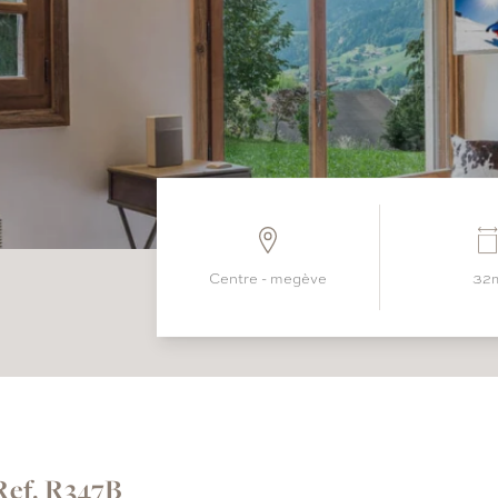
centre - megève
32
Ref. R347B