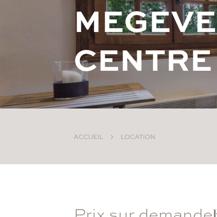
M
E
G
E
V
E
C
E
N
T
R
E
ACCUEIL
LOCATION
Prix sur demande