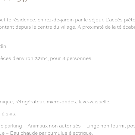
tite résidence, en rez-de-jardin par le séjour. L’accès pié
ntant depuis le centre du village. A proximité de la téléca
din.
èces d’environ 32m², pour 4 personnes.
mique, réfrigérateur, micro-ondes, lave-vaisselle.
à skis.
ing – Animaux non autorisés – Linge non fourni, possib
que – Eau chaude par cumulus électrique.