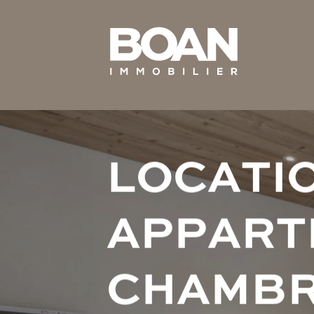
L
O
C
A
T
I
A
P
P
A
R
T
C
H
A
M
B