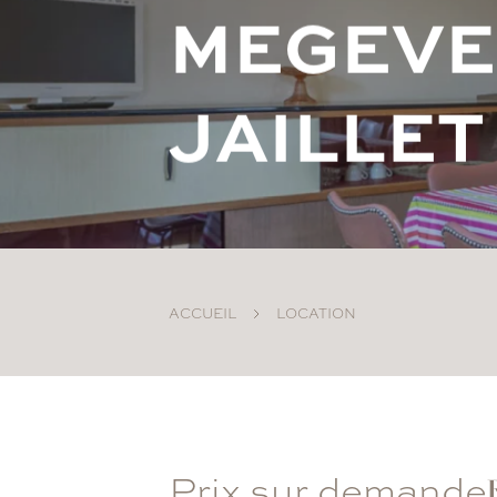
M
E
G
E
V
E
J
A
I
L
L
E
T
ACCUEIL
LOCATION
Prix sur demande