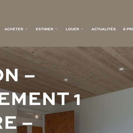
ACHETER
ESTIMER
LOUER
ACTUALITÉS
À PR
O
N
–
E
M
E
N
T
1
R
E
–