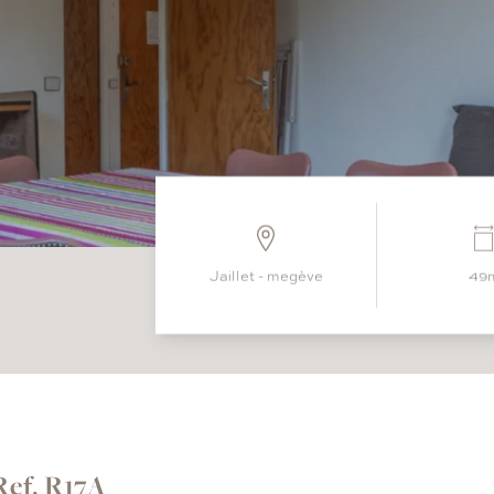
jaillet - megève
49
Ref. R17A