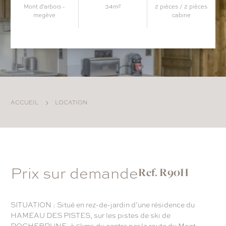
mont d'arbois -
34m²
2 pièces / 2 pièces
megève
cabine
ACCUEIL
LOCATION
Prix sur demande
Ref. R90H
SITUATION : Situé en rez-de-jardin d’une résidence du
HAMEAU DES PISTES, sur les pistes de ski de
ROCHEBRUNE, à 6kms du centre par la route du Mont