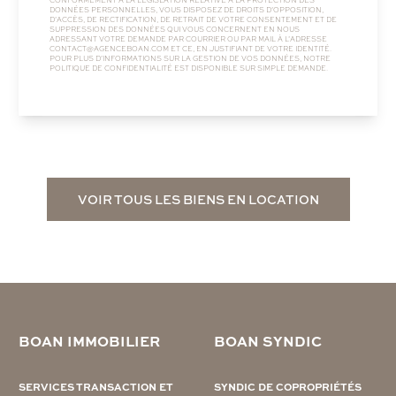
DONNÉES PERSONNELLES, VOUS DISPOSEZ DE DROITS D’OPPOSITION,
D’ACCÈS, DE RECTIFICATION, DE RETRAIT DE VOTRE CONSENTEMENT ET DE
SUPPRESSION DES DONNÉES QUI VOUS CONCERNENT EN NOUS
ADRESSANT VOTRE DEMANDE PAR COURRIER OU PAR MAIL À L’ADRESSE
CONTACT@AGENCEBOAN.COM
ET CE, EN JUSTIFIANT DE VOTRE IDENTITÉ.
POUR PLUS D’INFORMATIONS SUR LA GESTION DE VOS DONNÉES, NOTRE
POLITIQUE DE CONFIDENTIALITÉ
EST DISPONIBLE SUR SIMPLE DEMANDE.
VOIR TOUS LES BIENS EN LOCATION
BOAN IMMOBILIER
BOAN SYNDIC
SERVICES TRANSACTION ET
SYNDIC DE COPROPRIÉTÉS