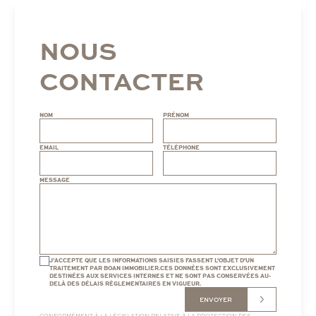
NOUS
CONTACTER
NOM
PRÉNOM
EMAIL
TÉLÉPHONE
MESSAGE
J’ACCEPTE QUE LES INFORMATIONS SAISIES FASSENT L'OBJET D'UN
TRAITEMENT PAR BOAN IMMOBILIER.CES DONNÉES SONT EXCLUSIVEMENT
DESTINÉES AUX SERVICES INTERNES ET NE SONT PAS CONSERVÉES AU-
DELÀ DES DÉLAIS RÈGLEMENTAIRES EN VIGUEUR.
ENVOYER
CONFORMÉMENT À LA LÉGISLATION RELATIVE À LA PROTECTION DES