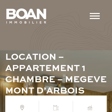
L
O
C
A
T
I
O
N
–
A
P
P
A
R
T
E
M
E
N
T
1
C
H
A
M
B
R
E
–
M
E
G
E
V
E
M
O
N
T
D
’
A
R
B
O
I
S