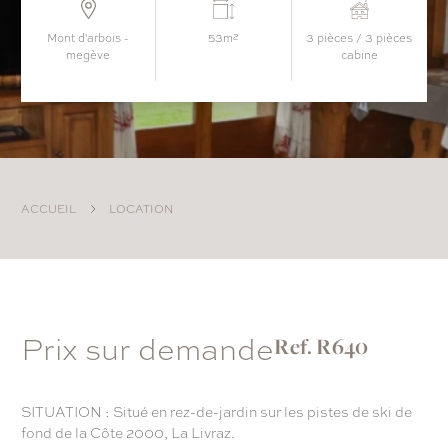
mont d'arbois -
53m²
3 pièces / 3 pièces
megève
cabine
ACCUEIL
LOCATION
Prix sur demande
Ref. R640
SITUATION : Situé en rez-de-jardin sur les pistes de ski de
fond de la Côte 2000, La Livraz.