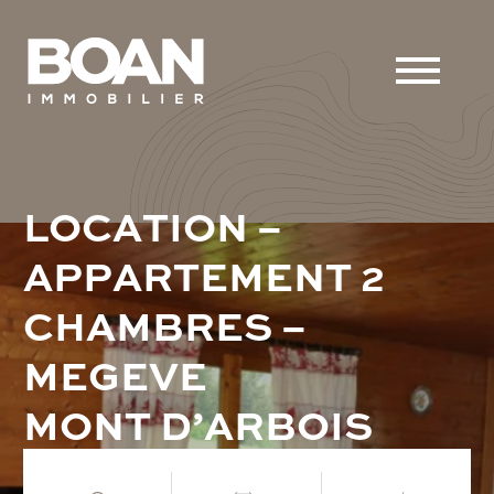
L
O
C
A
T
I
O
N
–
A
P
P
A
R
T
E
M
E
N
T
2
C
H
A
M
B
R
E
S
–
M
E
G
E
V
E
M
O
N
T
D
’
A
R
B
O
I
S