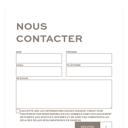
NOUS
CONTACTER
NOM
PRÉNOM
EMAIL
TÉLÉPHONE
MESSAGE
J’ACCEPTE QUE LES INFORMATIONS SAISIES FASSENT L'OBJET D'UN
TRAITEMENT PAR BOAN IMMOBILIER.CES DONNÉES SONT EXCLUSIVEMENT
DESTINÉES AUX SERVICES INTERNES ET NE SONT PAS CONSERVÉES AU-
DELÀ DES DÉLAIS RÈGLEMENTAIRES EN VIGUEUR.
ENVOYER