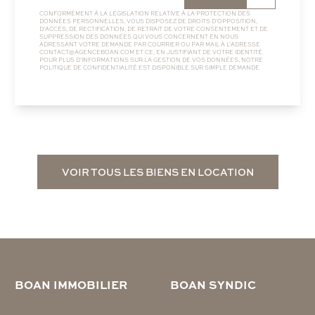
CONFORMÉMENT À LA LÉGISLATION RELATIVE À LA PROTECTION DES
DONNÉES PERSONNELLES, VOUS DISPOSEZ DE DROITS D’OPPOSITION,
D’ACCÈS, DE RECTIFICATION, DE RETRAIT DE VOTRE CONSENTEMENT ET DE
SUPPRESSION DES DONNÉES QUI VOUS CONCERNENT EN NOUS
ADRESSANT VOTRE DEMANDE PAR COURRIER OU PAR MAIL À L’ADRESSE
CONTACT@AGENCEBOAN.COM
ET CE, EN JUSTIFIANT DE VOTRE IDENTITÉ.
POUR PLUS D’INFORMATIONS SUR LA GESTION DE VOS DONNÉES, NOTRE
POLITIQUE DE CONFIDENTIALITÉ
EST DISPONIBLE SUR SIMPLE DEMANDE.
VOIR TOUS LES BIENS EN LOCATION
BOAN IMMOBILIER
BOAN SYNDIC