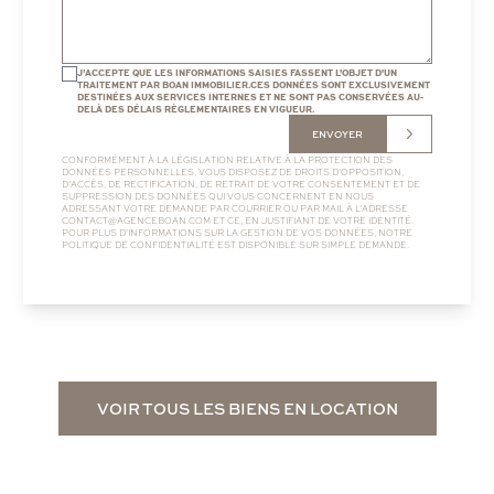
J’ACCEPTE QUE LES INFORMATIONS SAISIES FASSENT L'OBJET D'UN
TRAITEMENT PAR BOAN IMMOBILIER.CES DONNÉES SONT EXCLUSIVEMENT
DESTINÉES AUX SERVICES INTERNES ET NE SONT PAS CONSERVÉES AU-
DELÀ DES DÉLAIS RÈGLEMENTAIRES EN VIGUEUR.
ENVOYER
CONFORMÉMENT À LA LÉGISLATION RELATIVE À LA PROTECTION DES
DONNÉES PERSONNELLES, VOUS DISPOSEZ DE DROITS D’OPPOSITION,
D’ACCÈS, DE RECTIFICATION, DE RETRAIT DE VOTRE CONSENTEMENT ET DE
SUPPRESSION DES DONNÉES QUI VOUS CONCERNENT EN NOUS
ADRESSANT VOTRE DEMANDE PAR COURRIER OU PAR MAIL À L’ADRESSE
CONTACT@AGENCEBOAN.COM
ET CE, EN JUSTIFIANT DE VOTRE IDENTITÉ.
POUR PLUS D’INFORMATIONS SUR LA GESTION DE VOS DONNÉES, NOTRE
POLITIQUE DE CONFIDENTIALITÉ
EST DISPONIBLE SUR SIMPLE DEMANDE.
VOIR TOUS LES BIENS EN LOCATION