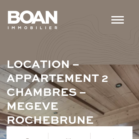
L
O
C
A
T
I
O
N
–
A
P
P
A
R
T
E
M
E
N
T
2
C
H
A
M
B
R
E
S
–
M
E
G
E
V
E
R
O
C
H
E
B
R
U
N
E