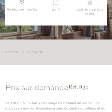
rochebrune - megève
80m²
3 pièces / 3 pièces
cabine
ACCUEIL
LOCATION
Prix sur demande
Ref. R32
SITUATION : Situé au 1er étage d’un chalet au bout d’une
impasse à environ 6 minutes à pied du centre du village et du