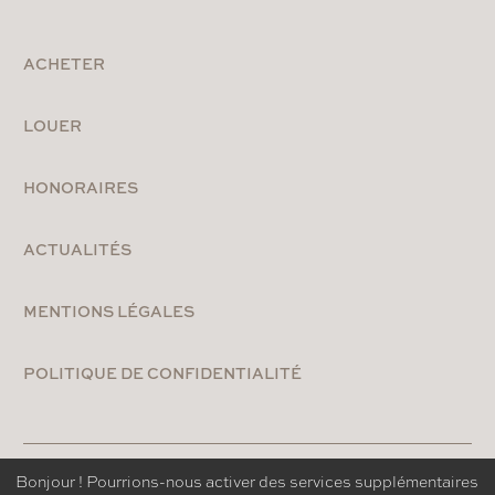
ACHETER
LOUER
HONORAIRES
ACTUALITÉS
MENTIONS LÉGALES
POLITIQUE DE CONFIDENTIALITÉ
NYUTON - AGENCE CONSEIL DIGITAL
Bonjour ! Pourrions-nous activer des services supplémentaires