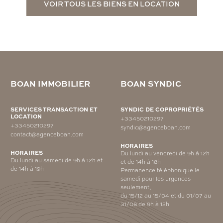
VOIR TOUS LES BIENS EN LOCATION
BOAN IMMOBILIER
BOAN SYNDIC
SERVICES TRANSACTION ET
SYNDIC DE COPROPRIÉTÉS
LOCATION
+33450210297
+33450210297
syndic@agenceboan.com
contact@agenceboan.com
HORAIRES
HORAIRES
Du lundi au vendredi de 9h à 12h
Du lundi au samedi de 9h à 12h et
et de 14h à 18h
de 14h à 19h
Permanence téléphonique le
samedi pour les urgences
seulement,
du 15/12 au 15/04 et du 01/07 au
31/08 de 9h à 12h