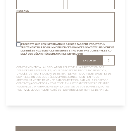
MESSAGE
J’ACCEPTE QUE LES INFORMATIONS SAISIES FASSENT L'OBJET D'UN
TRAITEMENT PAR BOAN IMMOBILIER.CES DONNÉES SONT EXCLUSIVEMENT
DESTINÉES AUX SERVICES INTERNES ET NE SONT PAS CONSERVÉES AU-
DELÀ DES DÉLAIS RÈGLEMENTAIRES EN VIGUEUR.
ENVOYER
CONFORMÉMENT À LA LÉGISLATION RELATIVE À LA PROTECTION DES
DONNÉES PERSONNELLES, VOUS DISPOSEZ DE DROITS D’OPPOSITION,
D’ACCÈS, DE RECTIFICATION, DE RETRAIT DE VOTRE CONSENTEMENT ET DE
SUPPRESSION DES DONNÉES QUI VOUS CONCERNENT EN NOUS
ADRESSANT VOTRE DEMANDE PAR COURRIER OU PAR MAIL À L’ADRESSE
CONTACT@AGENCEBOAN.COM
ET CE, EN JUSTIFIANT DE VOTRE IDENTITÉ.
POUR PLUS D’INFORMATIONS SUR LA GESTION DE VOS DONNÉES, NOTRE
POLITIQUE DE CONFIDENTIALITÉ
EST DISPONIBLE SUR SIMPLE DEMANDE.