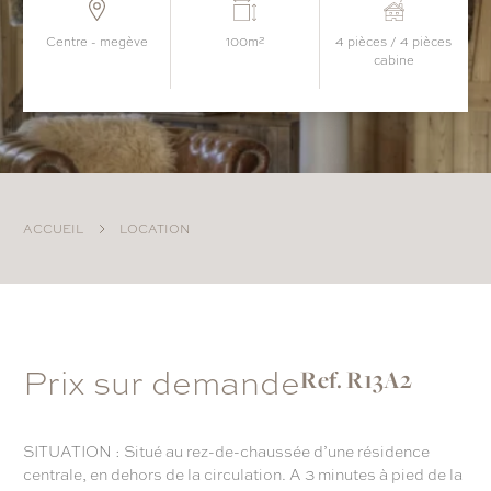
centre - megève
100m²
4 pièces / 4 pièces
cabine
ACCUEIL
LOCATION
Prix sur demande
Ref. R13A2
SITUATION : Situé au rez-de-chaussée d’une résidence
centrale, en dehors de la circulation. A 3 minutes à pied de la