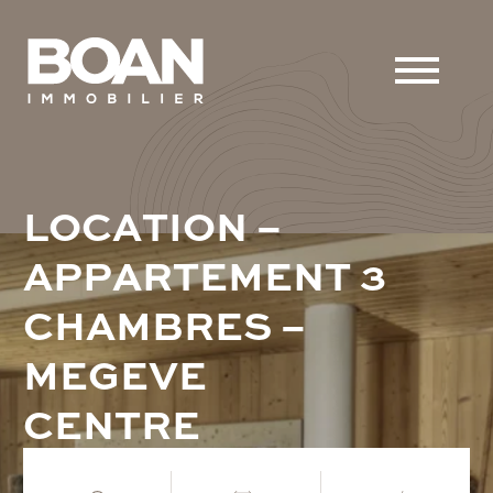
L
O
C
A
T
I
O
N
–
A
P
P
A
R
T
E
M
E
N
T
3
C
H
A
M
B
R
E
S
–
M
E
G
E
V
E
C
E
N
T
R
E