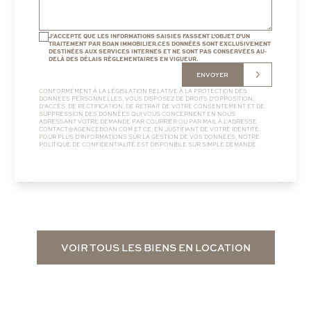
J’ACCEPTE QUE LES INFORMATIONS SAISIES FASSENT L'OBJET D'UN
TRAITEMENT PAR BOAN IMMOBILIER.CES DONNÉES SONT EXCLUSIVEMENT
DESTINÉES AUX SERVICES INTERNES ET NE SONT PAS CONSERVÉES AU-
DELÀ DES DÉLAIS RÈGLEMENTAIRES EN VIGUEUR.
ENVOYER
CONFORMÉMENT À LA LÉGISLATION RELATIVE À LA PROTECTION DES
DONNÉES PERSONNELLES, VOUS DISPOSEZ DE DROITS D’OPPOSITION,
D’ACCÈS, DE RECTIFICATION, DE RETRAIT DE VOTRE CONSENTEMENT ET DE
SUPPRESSION DES DONNÉES QUI VOUS CONCERNENT EN NOUS
ADRESSANT VOTRE DEMANDE PAR COURRIER OU PAR MAIL À L’ADRESSE
CONTACT@AGENCEBOAN.COM
ET CE, EN JUSTIFIANT DE VOTRE IDENTITÉ.
POUR PLUS D’INFORMATIONS SUR LA GESTION DE VOS DONNÉES, NOTRE
POLITIQUE DE CONFIDENTIALITÉ
EST DISPONIBLE SUR SIMPLE DEMANDE.
VOIR TOUS LES BIENS EN LOCATION