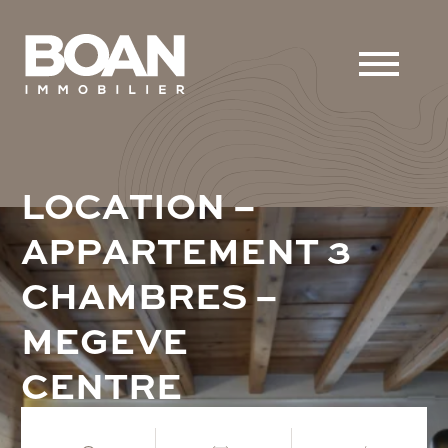
L
O
C
A
T
I
O
N
–
A
P
P
A
R
T
E
M
E
N
T
3
C
H
A
M
B
R
E
S
–
M
E
G
E
V
E
C
E
N
T
R
E