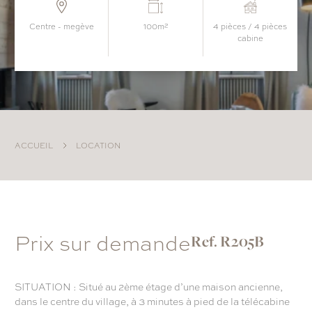
centre - megève
100m²
4 pièces / 4 pièces
cabine
ACCUEIL
LOCATION
Prix sur demande
Ref. R205B
SITUATION : Situé au 2ème étage d’une maison ancienne,
dans le centre du village, à 3 minutes à pied de la télécabine