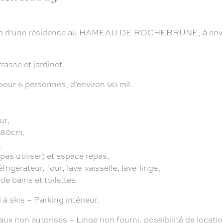
ée d’une résidence au HAMEAU DE ROCHEBRUNE, à envir
sse et jardinet.
our 6 personnes, d’environ 90 m².
ur,
e 80cm,
,
as utiliser) et espace repas,
rigérateur, four, lave-vaisselle, lave-linge,
de bains et toilettes.
à skis – Parking intérieur.
 autorisés – Linge non fourni, possibilité de location 