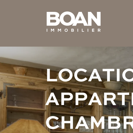
L
O
C
A
T
I
A
P
P
A
R
T
C
H
A
M
B