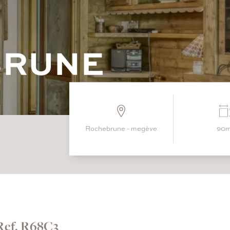
B
R
U
N
E
rochebrune - megève
90
Ref. R68C3