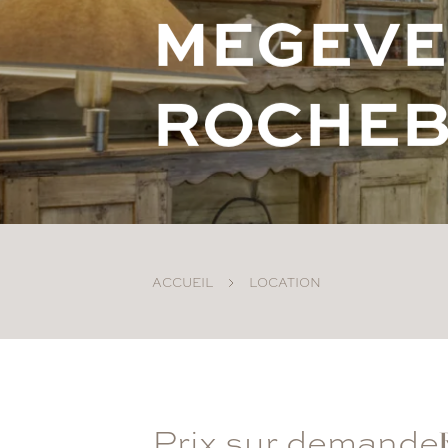
M
E
G
E
V
E
R
O
C
H
E
ACCUEIL
LOCATION
Prix sur demande