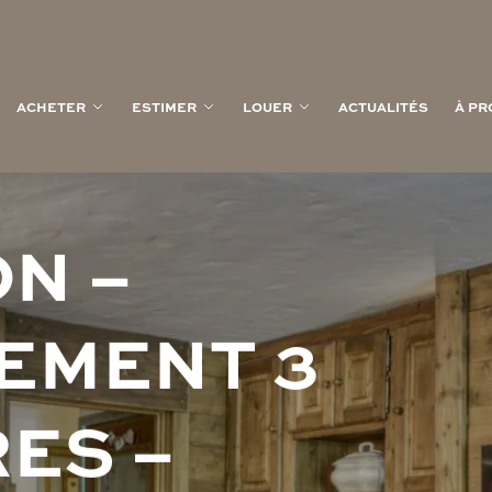
ACHETER
ESTIMER
LOUER
ACTUALITÉS
À PR
O
N
–
E
M
E
N
T
3
R
E
S
–