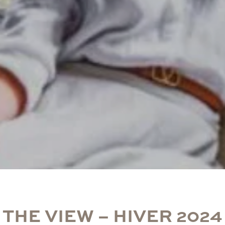
T
H
E
V
I
E
W
–
H
I
V
E
R
2
0
2
4