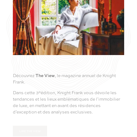
Découvrez
The View
, le magazine annuel de Knight
Frank.
Dans cette 3°édition, Knight Frank vous dévoile les
tendances et les lieux emblématiques de l’immobilier
de luxe, en mettant en avant des résidences
d’exception et des analyses exclusives.
LIRE THE VIEW