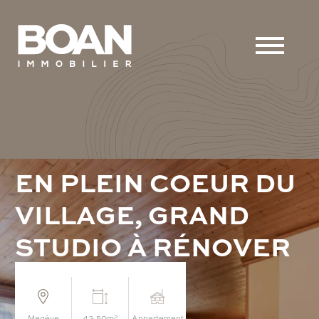
E
N
P
L
E
I
N
C
O
E
U
R
D
U
V
I
L
L
A
G
E
,
G
R
A
N
D
S
T
U
D
I
O
À
R
É
N
O
V
E
R
megève
43.50m²
appartement