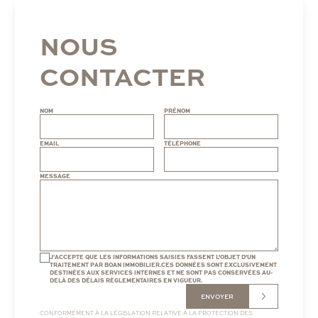
NOUS
CONTACTER
NOM
PRÉNOM
EMAIL
TÉLÉPHONE
MESSAGE
J’ACCEPTE QUE LES INFORMATIONS SAISIES FASSENT L'OBJET D'UN
TRAITEMENT PAR BOAN IMMOBILIER.CES DONNÉES SONT EXCLUSIVEMENT
DESTINÉES AUX SERVICES INTERNES ET NE SONT PAS CONSERVÉES AU-
DELÀ DES DÉLAIS RÈGLEMENTAIRES EN VIGUEUR.
ENVOYER
CONFORMÉMENT À LA LÉGISLATION RELATIVE À LA PROTECTION DES