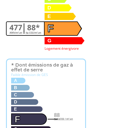
D
E
477
88*
F
KWh/m².an
kg CO2/m².an
G
Logement énergivore
* Dont émissions de gaz à
effet de serre
Faible émission de GES
A
B
C
D
E
88
F
KgéqCO2 / m².an