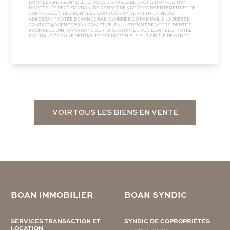
DONNÉES PERSONNELLES, VOUS DISPOSEZ DE DROITS D’OPPOSITION,
D’ACCÈS, DE RECTIFICATION, DE RETRAIT DE VOTRE CONSENTEMENT ET DE
SUPPRESSION DES DONNÉES QUI VOUS CONCERNENT EN NOUS
ADRESSANT VOTRE DEMANDE PAR COURRIER OU PAR MAIL À L’ADRESSE
CONTACT@AGENCEBOAN.COM
ET CE, EN JUSTIFIANT DE VOTRE IDENTITÉ.
POUR PLUS D’INFORMATIONS SUR LA GESTION DE VOS DONNÉES, NOTRE
POLITIQUE DE CONFIDENTIALITÉ
EST DISPONIBLE SUR SIMPLE DEMANDE.
VOIR TOUS LES BIENS EN VENTE
BOAN IMMOBILIER
BOAN SYNDIC
SERVICES TRANSACTION ET
SYNDIC DE COPROPRIÉTÉS
LOCATION