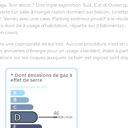
age. Son atout ? Une triple exposition Sud, Est et Ouest qui 
verte sur salle à manger/salon donnant sur balcon, toilette
. Vendu avec une cave. Parking extérieur privatif à la résid
ts dont 24 à usage d’habitation, répartis sur 2 bâtiments)
en cours.
ns une copropriété de 63 lots. Aucune procédure n’est en c
nuelles d’énergie pour un usage standard, établi à partir 
ations sur les risques auxquels ce bien est exposé sont dis
* Dont émissions de gaz à
effet de serre
Faible émission de GES
A
B
C
46
D
KgéqCO2 / m².an
E