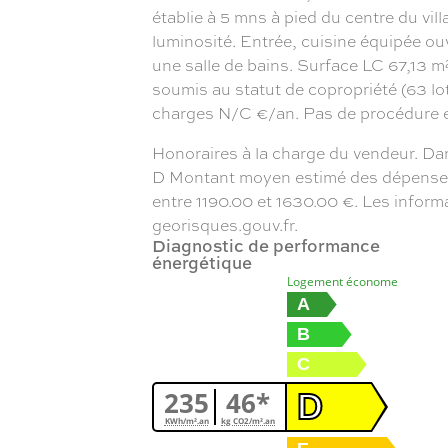
établie à 5 mns à pied du centre du vill
luminosité. Entrée, cuisine équipée ou
une salle de bains. Surface LC 67,13 m²
soumis au statut de copropriété (63 lo
charges N/C €/an. Pas de procédure 
Honoraires à la charge du vendeur. Da
D Montant moyen estimé des dépenses an
entre 1190.00 et 1630.00 €. Les inform
georisques.gouv.fr.
Diagnostic de performance
énergétique
Logement économe
A
B
C
235
46*
D
KWh/m².an
kg CO2/m².an