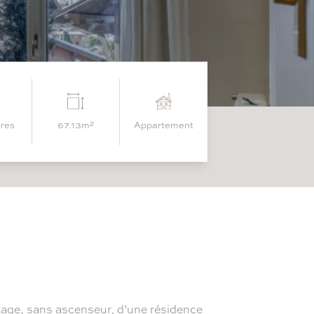
bres
67.13m²
appartement
sans ascenseur, d’une résidence