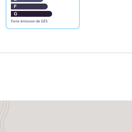
F
G
Forte émission de GES