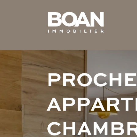
P
R
O
C
H
A
P
P
A
R
T
C
H
A
M
B