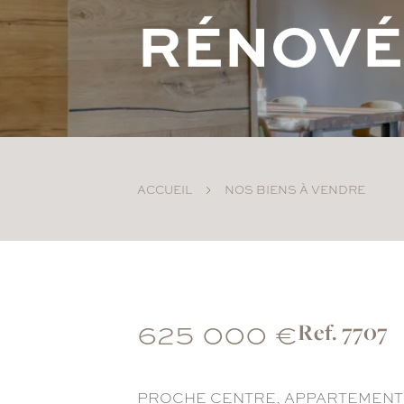
R
É
N
O
V
É
ACCUEIL
NOS BIENS À VENDRE
625 000 €
Ref. 7707
PROCHE CENTRE, APPARTEMENT TROI