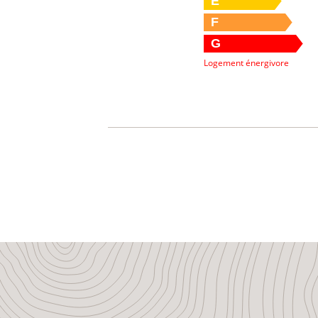
E
F
G
Logement énergivore