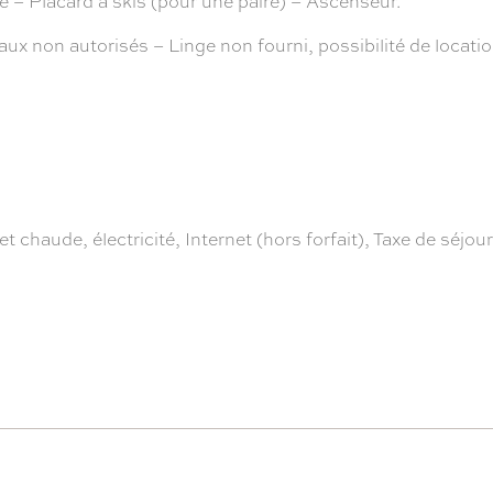
 – Placard à skis (pour une paire) – Ascenseur.
 autorisés – Linge non fourni, possibilité de location 
et chaude, électricité, Internet (hors forfait), Taxe de séjo