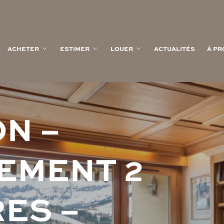
ACHETER
ESTIMER
LOUER
ACTUALITÉS
À PR
O
N
–
E
M
E
N
T
2
R
E
S
–