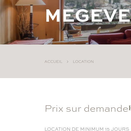
M
E
G
E
V
E
ACCUEIL
LOCATION
Prix sur demande
LOCATION DE MINIMUM 15 JOURS 