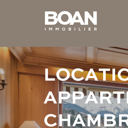
L
O
C
A
T
I
A
P
P
A
R
T
C
H
A
M
B