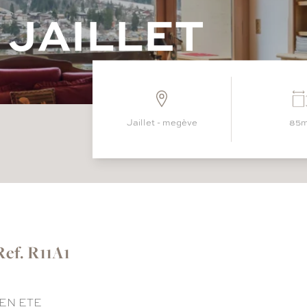
J
A
I
L
L
E
T
jaillet - megève
85
Ref. R11A1
EN ETE